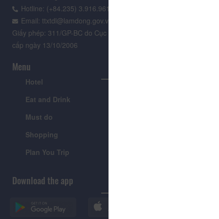
Hotline: (+84.235) 3.916.961
Email: ttxtdl@lamdong.gov.vn
Giấy phép: 311/GP-BC do Cục Báo chí - Bộ Văn hóa Thông tin
cấp ngày 13/10/2006
Menu
Hotel
Tour
Eat and Drink
Festivals & Events
Must do
News
Shopping
Introduce
Plan You Trip
Visitor's Guide
Download the app