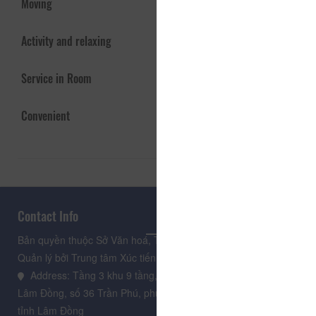
Moving
Activity and relaxing
Service in Room
Convenient
Contact Info
Bản quyền thuộc Sở Văn hoá, Thể thao và Du lịch Lâm Đồng.
Quản lý bởi Trung tâm Xúc tiến Du lịch Lâm Đồng
Address: Tầng 3 khu 9 tầng, Trung tâm Hành chính tỉnh
Lâm Đồng, số 36 Trần Phú, phường Xuân Hương - Đà Lạt,
tỉnh Lâm Đồng