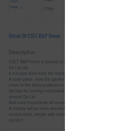
đ
room
detail
Dép
Detail Of CSLT B&P Home
Description
CSLT B&P home is located at 86 Tran Quang Khai, Ward 8,
Da Lat city.
5 minutes drive from the market and many minutes walk
A quiet place, view the garden valley, have parking and easily
move to the famous places to visit.
Service for renting motorbikes and 7-seat cars for rent
around Da Lat
And most importantly all rooms have a WC.
A holiday will be more wonderful if you are in a clean
environment, mingle with nature. Extremely luxurious room -
comfort.