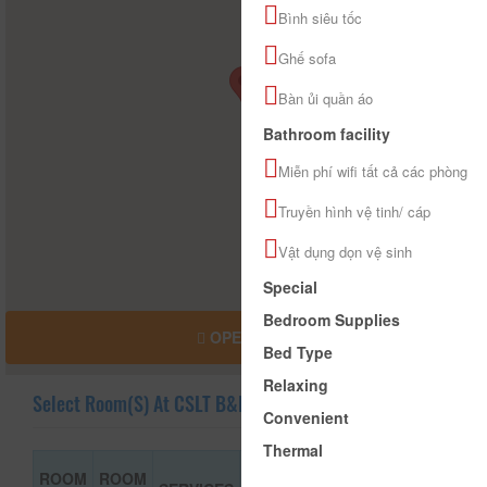
Bình siêu tốc
Ghế sofa
Bàn ủi quần áo
Bathroom facility
Miễn phí wifi tất cả các phòng
Truyền hình vệ tinh/ cáp
Vật dụng dọn vệ sinh
Special
Bedroom Supplies
OPEN MAP
Bed Type
Relaxing
Select Room(s) At CSLT B&P Home
Convenient
Thermal
ROOM
ROOM
ROOM