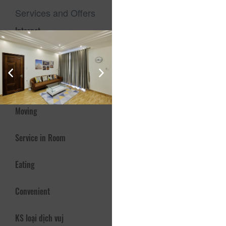
Services and Offers
Internet
Activity and relaxing
Participation
Moving
Service in Room
Eating
Convenient
KS loại dịch vuj