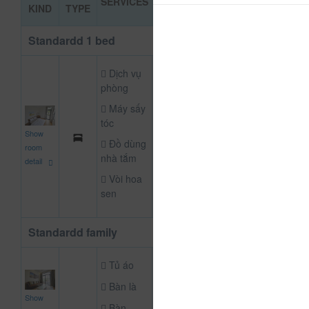
SERVICES
BOOKIN
KIND
TYPE
PRICE
Standardd 1 bed
Dịch vụ
phòng
Máy sấy
tóc
500,000
Show
NOT DEFINE R
đ
Đồ dùng
room
nhà tắm
detail
Vòi hoa
sen
Standardd family
Tủ áo
Bàn là
2,000,000
Show
NOT DEFINE R
Bàn