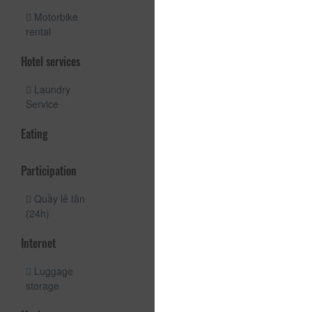
Motorbike
rental
Hotel services
Laundry
Service
Eating
Participation
Quầy lễ tân
(24h)
Internet
Luggage
storage