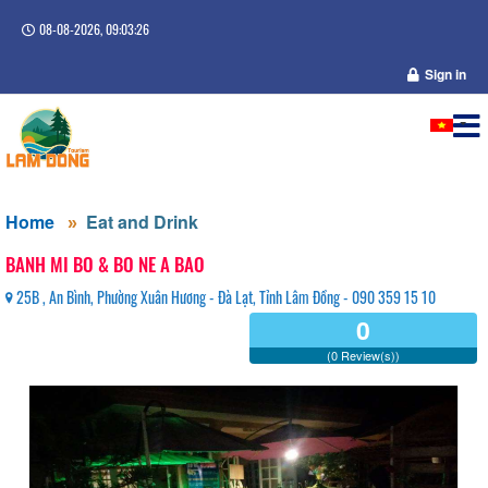
08-08-2026, 09:03:26
Sign in
Home
Eat and Drink
BANH MI BO & BO NE A BAO
25B , An Bình, Phường Xuân Hương - Đà Lạt, Tỉnh Lâm Đồng - 090 359 15 10
0
(0 Review(s))