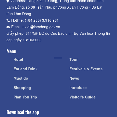
Address: Tầng 3 khu 9 tầng, Trung tâm Hành chính tỉnh
Lâm Đồng, số 36 Trần Phú, phường Xuân Hương - Đà Lạt,
tỉnh Lâm Đồng
Hotline: (+84.235) 3.916.961
Email: ttxtdl@lamdong.gov.vn
Giấy phép: 311/GP-BC do Cục Báo chí - Bộ Văn hóa Thông tin
cấp ngày 13/10/2006
Menu
Hotel
Tour
Eat and Drink
Festivals & Events
Must do
News
Shopping
Introduce
Plan You Trip
Visitor's Guide
Download the app