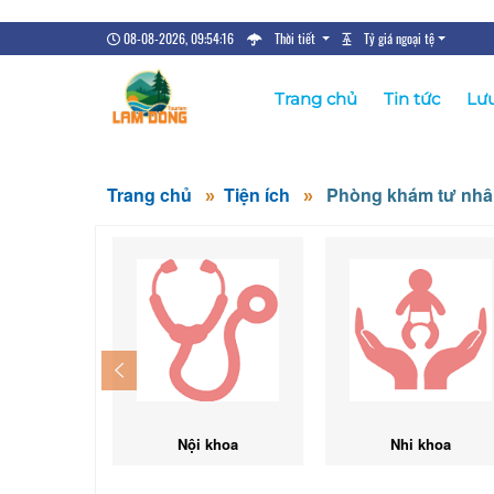
08-08-2026, 09:54:17
Thời tiết
Tỷ giá ngoại tệ
Trang chủ
Tin tức
Lưu
Trang chủ
Tiện ích
Phòng khám tư nh
Nội khoa
Nhi khoa