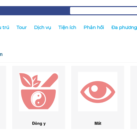
 trú
Tour
Dịch vụ
Tiện ích
Phản hồi
Đa phương 
ân
Đông y
Mắt