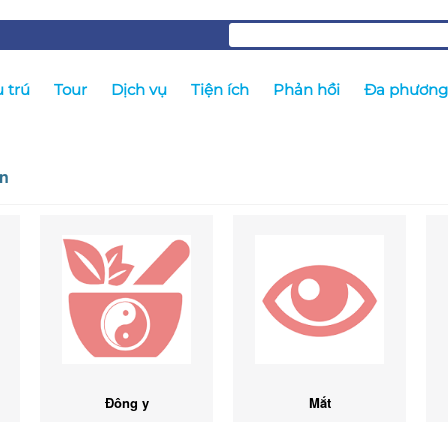
 trú
Tour
Dịch vụ
Tiện ích
Phản hồi
Đa phương 
ân
Đông y
Mắt