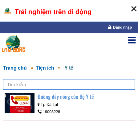
Trải nghiệm trên di động
07-08-2026, 06:39:53
Đăng nhập
Trang chủ
Tiện ích
Y tế
Đường dây nóng của Bộ Y tế
Tp Đà Lạt
19003228