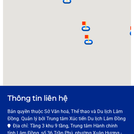
Vietinbank - Atm
Trường Đại Học Đà Lạt, Lâm Đồng
0
ATM Bùi Thị Xuân
Số 90A Bùi Thị Xuân, phường 8, TP Đà Lạt, tỉnh
Lâm Đồng
0
Thông tin liên hệ
Bản quyền thuộc Sở Văn hoá, Thể thao và Du lịch Lâm
Đồng. Quản lý bởi Trung tâm Xúc tiến Du lịch Lâm Đồng
Địa chỉ: Tầng 3 khu 9 tầng, Trung tâm Hành chính
tỉnh Lâm Đồng, số 36 Trần Phú, phường Xuân Hương -