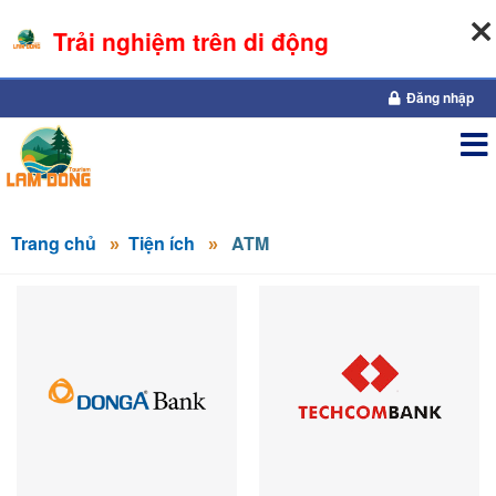
Trải nghiệm trên di động
10-08-2026, 01:32:31
Đăng nhập
Trang chủ
Tiện ích
ATM