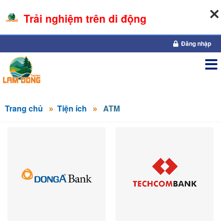
Trải nghiệm trên di động
08-08-2026, 07:20:14
Đăng nhập
Trang chủ
Tiện ích
ATM