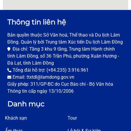
02633 595 595
Thông tin liên hệ
Đại Lý Vé Máy Bay Nhật Phương
76A Nguyễn Chí Thanh, P1, Tp. Đà Lạt, Lâm Đồng
Bản quyền thuộc Sở Văn hoá, Thể thao và Du lịch Lâm
0263 3819 819
Đồng. Quản lý bởi Trung tâm Xúc tiến Du lịch Lâm Đồng
Địa chỉ: Tầng 3 khu 9 tầng, Trung tâm Hành chính
tỉnh Lâm Đồng, số 36 Trần Phú, phường Xuân Hương -
Đại Lý Vé Máy Bay Vietjet Air
Đà Lạt, tỉnh Lâm Đồng
4 Trần Quốc Toản, P3, Tp. Đà Lạt, Lâm Đồng
Tổng đài hỗ trợ: (+84.235) 3.916.961
0263 3531 672
Email: ttxtdl@lamdong.gov.vn
Giấy phép: 311/GP-BC do Cục Báo chí - Bộ Văn hóa
Thông tin cấp ngày 13/10/2006
Đại Lý Vé Máy Bay Tinh Hoa
83 Nguyễn Công Trứ, Phường 8, Thành phố Đà Lạt
Danh mục
0263 3522644
Khách sạn
Tour
Chi tiết
Ẩm thực
Lễ hội & Sự kiện