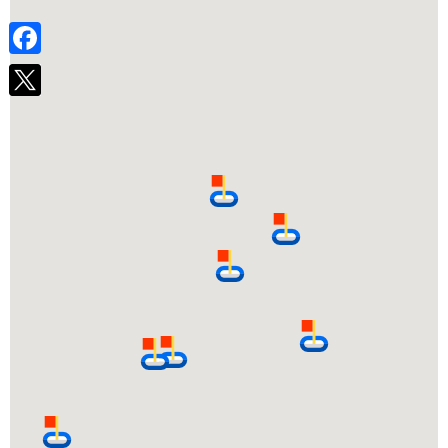
Chi tiết
Phòng vé máy bay
Facebook
32 Trần Phú, Phường 3, Thành Phố Đà Lạt
0263 3531600
Đại lý vé máy bay
38A Trần Phú, Phường 4, Thành Phố Đà Lạt, Lâm
Đồng
0263 3556677
Đại lý Cảng hàng không Liên Khương
Quốc lộ 20, Thị trấn Liên Nghĩa, huyện Đức Trọng,
Tỉnh Lâm Đồng
0263 3843 373
Đại Lý Vé Máy Bay Tuyết Phương
25 Lê Hồng Phong, Phường 4, Thành Phố Đà Lạt