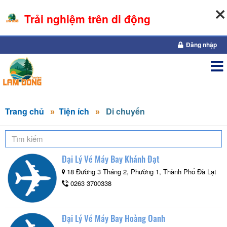
Trải nghiệm trên di động
08-08-2026, 11:12:18
Đăng nhập
Trang chủ
Tiện ích
Di chuyển
Đại Lý Vé Máy Bay Khánh Đạt
18 Đường 3 Tháng 2, Phường 1, Thành Phố Đà Lạt
0263 3700338
Đại Lý Vé Máy Bay Hoàng Oanh