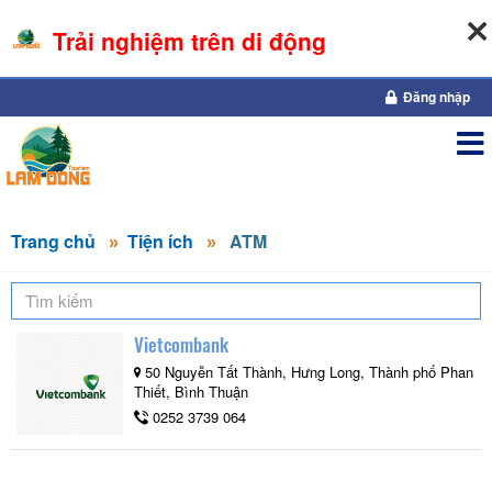
Trải nghiệm trên di động
10-08-2026, 11:36:25
Đăng nhập
Trang chủ
Tiện ích
ATM
Vietcombank
50 Nguyễn Tất Thành, Hưng Long, Thành phố Phan
Thiết, Bình Thuận
0252 3739 064