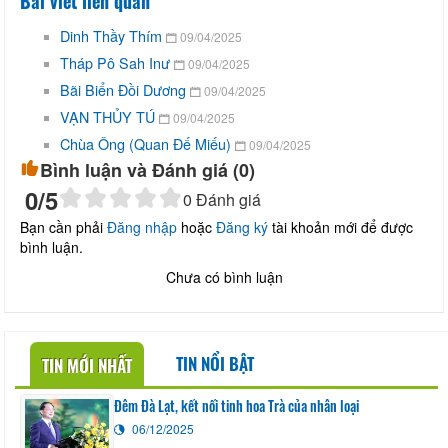
Bài viết liên quan
Dinh Thầy Thím
09/04/2025
Tháp Pô Sah Inư
09/04/2025
Bãi Biển Đồi Dương
09/04/2025
VẠN THỦY TÚ
09/04/2025
Chùa Ông (Quan Đế Miếu)
09/04/2025
Bình luận và Đánh giá (
0
)
0
/5
0
Đánh giá
Bạn cần phải
Đăng nhập
hoặc
Đăng ký
tài khoản mới để được
bình luận.
Chưa có bình luận
TIN NỔI BẬT
TIN MỚI NHẤT
Đêm Đà Lạt, kết nối tinh hoa Trà của nhân loại
06/12/2025