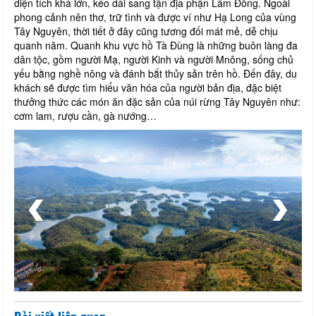
diện tích khá lớn, kéo dài sang tận địa phận Lâm Đồng. Ngoài
phong cảnh nên thơ, trữ tình và được ví như Hạ Long của vùng
Tây Nguyên, thời tiết ở đây cũng tương đối mát mẻ, dễ chịu
quanh năm. Quanh khu vực hồ Tà Đùng là những buôn làng đa
dân tộc, gồm người Mạ, người Kinh và người Mnông, sống chủ
yếu bằng nghề nông và đánh bắt thủy sản trên hồ. Đến đây, du
khách sẽ được tìm hiểu văn hóa của người bản địa, đặc biệt
thưởng thức các món ăn đặc sản của núi rừng Tây Nguyên như:
cơm lam, rượu cần, gà nướng…