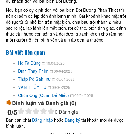
du khách đến với bãi biển Đồi Dương.
Nếu bạn có dự định đến với bãi biển Đồi Dương Phan Thiết thì
nên đi sớm để kịp đón ánh bình minh. Cái khoảnh khắc mặt trời
đỏ rực từ từ nhô lên trên mặt biển, chia bầu trời thành 2 màu
sắc rõ rệt, lấp lánh lên mặt biển, rồi cứ thế, biển tỉnh giấc, đánh
thức cả những con sóng và đồi dương xanh khiến cho tâm hồn
mỗi người trở nên bình yên và ấm áp đến lạ thường.
Bài viết liên quan
Hồ Tà Đùng
19/08/2025
Dinh Thầy Thím
09/04/2025
Tháp Pô Sah Inư
09/04/2025
VẠN THỦY TÚ
09/04/2025
Chùa Ông (Quan Đế Miếu)
09/04/2025
Bình luận và Đánh giá (
0
)
0
/5
0
Đánh giá
Bạn cần phải
Đăng nhập
hoặc
Đăng ký
tài khoản mới để được
bình luận.