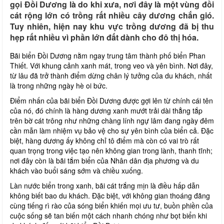
gọi Đồi Dương là do khi xưa, nơi đây là một vùng đồi
cát rộng lớn có trồng rất nhiều cây dương chắn gió.
Tuy nhiên, hiện nay khu vực trồng dương đã bị thu
hẹp rất nhiều vì phần lớn đất dành cho đô thị hóa.
Bãi biển Đồi Dương nằm ngay trung tâm thành phố biển Phan
Thiết. Với khung cảnh xanh mát, trong veo và yên bình. Nơi đây,
từ lâu đã trở thành điểm dừng chân lý tưởng của du khách, nhất
là trong những ngày hè oi bức.
Điểm nhấn của bãi biển Đồi Dương được gợi lên từ chính cái tên
của nó, đó chính là hàng dương xanh mướt trải dài thẳng tắp
trên bờ cát trông như những chàng lính ngự lâm đang ngày đêm
cần mẫn làm nhiệm vụ bảo vệ cho sự yên bình của biển cả. Đặc
biệt, hàng dương ấy không chỉ tô điểm mà còn có vai trò rất
quan trọng trong việc tạo nên không gian trong lành, thanh tĩnh;
nơi đây còn là bãi tắm biển của Nhân dân địa phương và du
khách vào buổi sáng sớm và chiều xuống.
Làn nước biển trong xanh, bãi cát trắng mịn là điều hấp dẫn
không biết bao du khách. Đặc biệt, với không gian thoáng đãng
cùng tiếng rì rào của sóng biển khiến mọi ưu tư, buồn phiền của
cuộc sống sẽ tan biến một cách nhanh chóng như bọt biển khi