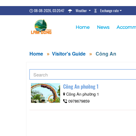
08-08-2026, 03:20:47
Weather
Exchange rate
Home
News
Accomm
Home
Visitor's Guide
Công An
Công An phường 1
Công An phường 1
0978679859