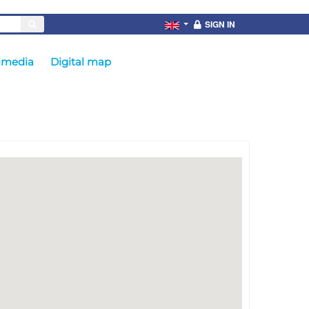
SIGN IN
imedia
Digital map