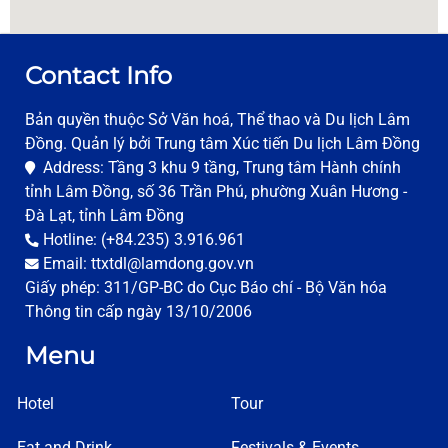
Ward 10 police
25, Hung Vuong, Ward 10, Da Lat
0263 3822260
Contact Info
Bản quyền thuộc Sở Văn hoá, Thể thao và Du lịch Lâm
Ward 11 police
Đồng. Quản lý bởi Trung tâm Xúc tiến Du lịch Lâm Đồng
7, Tu Phuoc, Ward 10, Da lat
Address: Tầng 3 khu 9 tầng, Trung tâm Hành chính
0263 3822750
tỉnh Lâm Đồng, số 36 Trần Phú, phường Xuân Hương -
Đà Lạt, tỉnh Lâm Đồng
Hotline: (+84.235) 3.916.961
Ward 12 police
Email: ttxtdl@lamdong.gov.vn
Thai Phien, Ward 12, Da Lat
Giấy phép: 311/GP-BC do Cục Báo chí - Bộ Văn hóa
0263 3823769
Thông tin cấp ngày 13/10/2006
Menu
Police of Da Lat city
53, Hung Vuong, Ward 9, Da lat
Hotel
Tour
0263 3822032
Eat and Drink
Festivals & Events