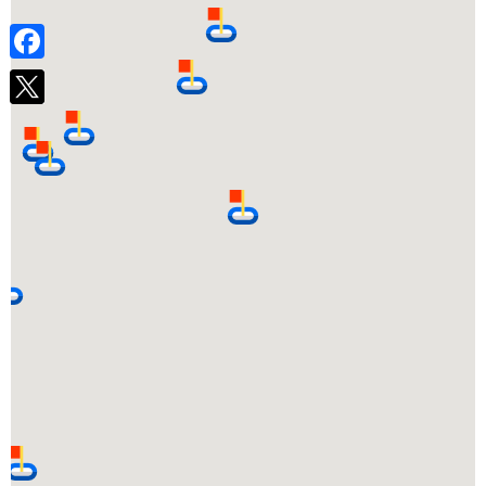
203 Hai Ba Trung Street, Ward 6, Da Lat
0263 3822084
Facebook
Ward 7 police
33, Xo Viet Nghe Tinh, Ward 7, Da lat
0263 3822238
Ward 8 police
8, Phu Dong Thien Vuong, Ward 8, Da Lat
0263 3822226
Ward 9 police
3, Quang Trung, Ward 9, Da Lat
0263 3822064