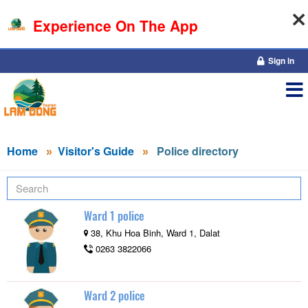
Experience On The App
10-08-2026, 11:47:06
Sign in
Home
Visitor's Guide
Police directory
Ward 1 police
38, Khu Hoa Binh, Ward 1, Dalat
0263 3822066
Ward 2 police