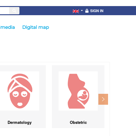
SIGN IN
imedia
Digital map
Dermatology
Obstetric
Sur