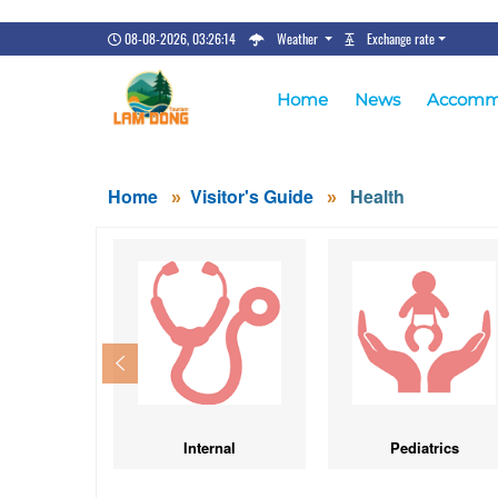
08-08-2026, 03:26:14
Weather
Exchange rate
Home
News
Accomm
Home
Visitor's Guide
Health
Internal
Pediatrics