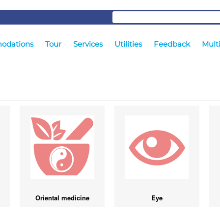
odations
Tour
Services
Utilities
Feedback
Mult
Oriental medicine
Eye