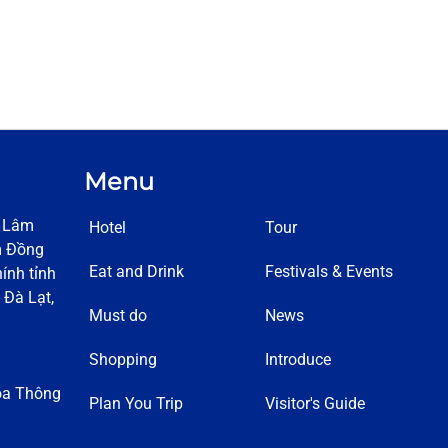
Menu
h Lâm
Hotel
Tour
m Đồng
Eat and Drink
Festivals & Events
ính tỉnh
 Đà Lạt,
Must do
News
Shopping
Introduce
óa Thông
Plan You Trip
Visitor's Guide