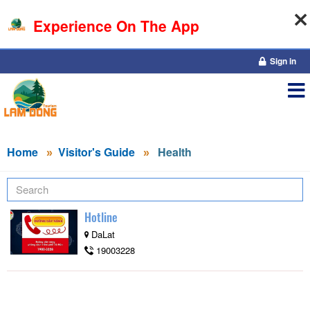
Experience On The App
08-08-2026, 09:05:36
Sign in
Home
Visitor's Guide
Health
Hotline
DaLat
19003228