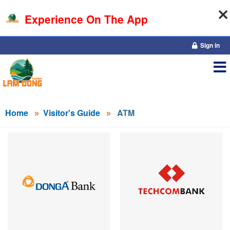
Experience On The App
07-08-2026, 04:45:20
Sign in
Home
Visitor's Guide
ATM