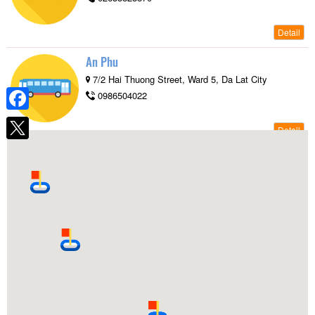
Detail
An Phu
7/2 Hai Thuong Street, Ward 5, Da Lat City
0986504022
Facebook
Detail
Thao Hong
01, To Hien Thanh, Ward 3, Da Lat City
0913947303
Detail
Minh Duc
01, To Hien Thanh, Ward 3, Da Lat City
0263 3528833