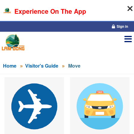
Experience On The App
10-08-2026, 12:20:19
Sign in
Home
Visitor's Guide
Move