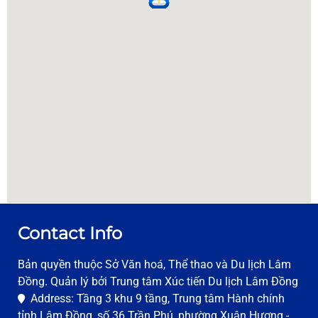
Detail
Quoc Bao
17/1 Bui Thi Xuan, Ward 2, Da Lat City
0263 3821830
Detail
My Hien
01, To Hien Thanh, Ward 3, Da Lat City
0263 3834333
Detail
Contact Info
Thanh Thuy
186 Bui Thi Xuan, Ward 2, Da Lat City
Bản quyền thuộc Sở Văn hoá, Thể thao và Du lịch Lâm
0263 3823151
Đồng. Quản lý bởi Trung tâm Xúc tiến Du lịch Lâm Đồng
Address: Tầng 3 khu 9 tầng, Trung tâm Hành chính
Detail
tỉnh Lâm Đồng, số 36 Trần Phú, phường Xuân Hương -