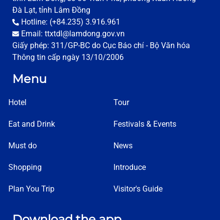
Đà Lạt, tỉnh Lâm Đồng
Huy Hung
Hotline: (+84.235) 3.916.961
34 Ngo Quyen Street, Ward 6, Da Lat City
Email: ttxtdl@lamdong.gov.vn
0263 3835598
Giấy phép: 311/GP-BC do Cục Báo chí - Bộ Văn hóa
Thông tin cấp ngày 13/10/2006
Detail
Menu
Hung cuc
01, To Hien Thanh, Ward 3, Da Lat City
Hotel
Tour
0946004303
Eat and Drink
Festivals & Events
Detail
Must do
News
Hoang Hai Quan
01, To Hien Thanh, Ward 3, Da Lat City
Shopping
Introduce
0913993437
Plan You Trip
Visitor's Guide
Detail
Vu Huong
Download the app