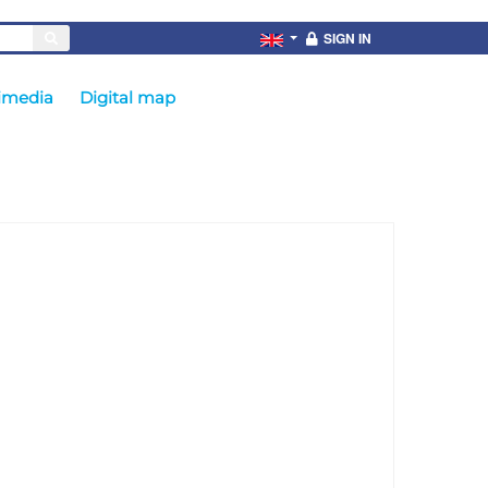
SIGN IN
imedia
Digital map