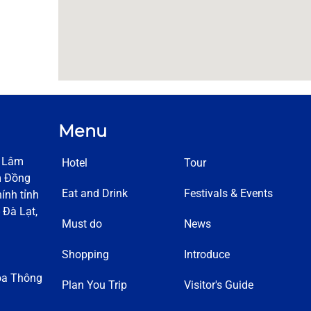
Menu
h Lâm
Hotel
Tour
m Đồng
Eat and Drink
Festivals & Events
ính tỉnh
 Đà Lạt,
Must do
News
Shopping
Introduce
óa Thông
Plan You Trip
Visitor's Guide