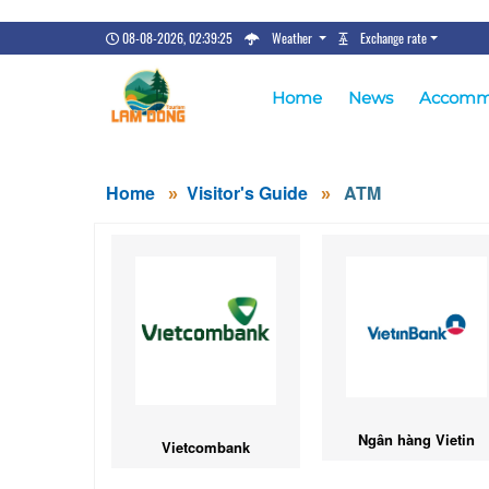
08-08-2026, 02:39:26
Weather
Exchange rate
Home
News
Accomm
Home
Visitor's Guide
ATM
Ngân hàng Vietin
Vietcombank