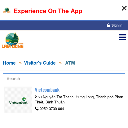
Experience On The App
07-08-2026, 04:20:56
Sign in
Home
Visitor's Guide
ATM
Vietcombank
50 Nguyễn Tất Thành, Hưng Long, Thành phố Phan
Thiết, Bình Thuận
0252 3739 064