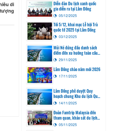
Diễn đàn Du lịch xanh quốc
hiều di
gia diễn ra tại Lâm Đồng
 tượng
05/12/2025
Tối 5/12, khai mạc Lễ hội Trà
quốc tế 2025 tại Lâm Đồng
03/12/2025
Mũi Né đứng đầu danh sách
điểm đến xu hướng toàn cầu
năm 2026
29/11/2025
Lâm Đồng chào năm mới 2026
17/11/2025
Lâm Đồng phê duyệt Quy
hoạch chung Khu du lịch Quốc
gia Mũi Né đến năm 2040
14/11/2025
Đoàn Famtrip Malaysia đến
tham quan, khảo sát du lịch
Lâm Đồng
05/11/2025