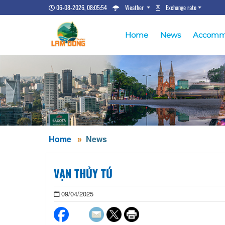
06-08-2026, 08:05:54
Weather
Exchange rate
Home
News
Accomm
Home
News
VẠN THỦY TÚ
09/04/2025