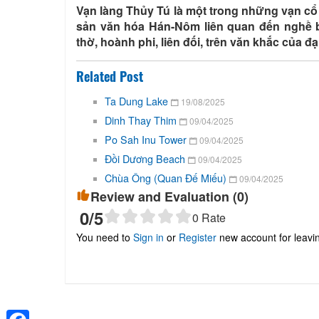
Vạn làng Thủy Tú là một trong những vạn cổ
sản văn hóa Hán-Nôm liên quan đến nghề b
thờ, hoành phi, liên đối, trên văn khắc của đ
Related Post
Ta Dung Lake
19/08/2025
Dinh Thay Thim
09/04/2025
Po Sah Inu Tower
09/04/2025
Đồi Dương Beach
09/04/2025
Chùa Ông (Quan Đế Miếu)
09/04/2025
Review and Evaluation (
0
)
0
/5
0
Rate
You need to
Sign in
or
Register
new account for leav