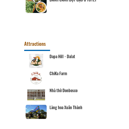
ght
Attractions
ầu Mới -
Dapa Hill - Dalat
ChiKa Farm
Nhà thờ Donbosco
m
Làng hoa Xuân Thành