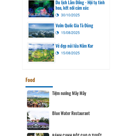
Du lịch Lâm Đồng - Hội tụ tinh
hoa, kết nối cảm xúc
30/10/2025
Vườn Quốc Gia Tà Đùng
15/08/2025
Vẻ đẹp núi lửa Nâm Kar
15/08/2025
Food
Tiệm nướng Mây Mây
Blue Water Restaurant
BÁNH CANH BỘT GẠO O TUYẾT