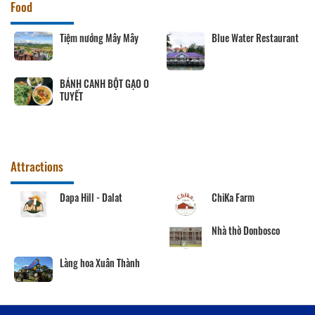
Food
Tiệm nướng Mây Mây
Blue Water Restaurant
BÁNH CANH BỘT GẠO O
TUYẾT
Attractions
Dapa Hill - Dalat
ChiKa Farm
Nhà thờ Donbosco
Làng hoa Xuân Thành