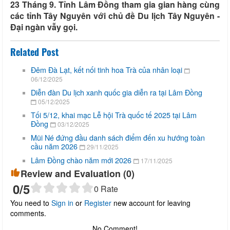
23 Tháng 9. Tỉnh Lâm Đồng tham gia gian hàng cùng
các tỉnh Tây Nguyên với chủ đề Du lịch Tây Nguyên -
Đại ngàn vẫy gọi.
Related Post
Đêm Đà Lạt, kết nối tinh hoa Trà của nhân loại
06/12/2025
Diễn đàn Du lịch xanh quốc gia diễn ra tại Lâm Đồng
05/12/2025
Tối 5/12, khai mạc Lễ hội Trà quốc tế 2025 tại Lâm
Đồng
03/12/2025
Mũi Né đứng đầu danh sách điểm đến xu hướng toàn
cầu năm 2026
29/11/2025
Lâm Đồng chào năm mới 2026
17/11/2025
Review and Evaluation (
0
)
0
/5
0
Rate
You need to
Sign in
or
Register
new account for leaving
comments.
No Comment!