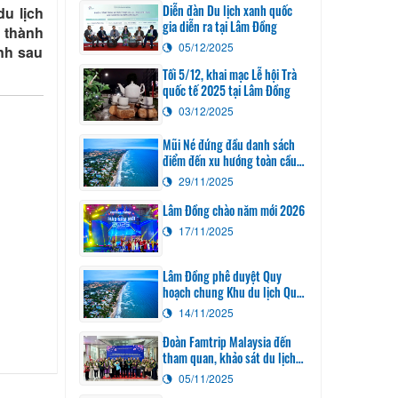
Diễn đàn Du lịch xanh quốc
u lịch
gia diễn ra tại Lâm Đồng
 thành
05/12/2025
ỉnh sau
Tối 5/12, khai mạc Lễ hội Trà
quốc tế 2025 tại Lâm Đồng
03/12/2025
Mũi Né đứng đầu danh sách
điểm đến xu hướng toàn cầu
năm 2026
29/11/2025
Lâm Đồng chào năm mới 2026
17/11/2025
Lâm Đồng phê duyệt Quy
hoạch chung Khu du lịch Quốc
gia Mũi Né đến năm 2040
14/11/2025
Đoàn Famtrip Malaysia đến
tham quan, khảo sát du lịch
Lâm Đồng
05/11/2025