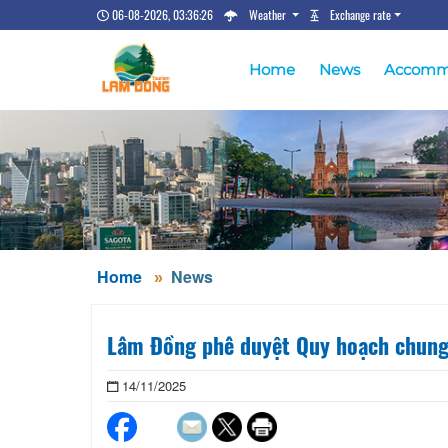
06-08-2026, 03:36:27
Weather
Exchange rate
Home
News
Accomm
Home
News
Lâm Đồng phê duyệt Quy hoạch chung
14/11/2025