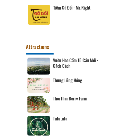
Tiệm Gà Đồi - Mr.Right
Attractions
Vườn Hoa Cẩm Tú Cầu Mới -
Cách Cách
Thung Lũng Hồng
Nguyên Hoa
Thoi Thin Berry Farm
Tulutula