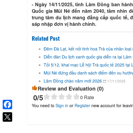
- Ngày 14/11/2025, tỉnh Lâm Đồng ban hàn
Quốc gia Mũi Né đến năm 2040, tầm nhìn đ
trung tâm du lịch mang đẳng cấp quốc tế, đó
sáp nhập đơn vị hành chính.
Related Post
Đêm Đà Lạt, kết nối tinh hoa Trà của nhân loại
Diễn đàn Du lịch xanh quốc gia diễn ra tại Lâ
Tối 5/12, khai mạc Lễ hội Trà quốc tế 2025 tạ
Mũi Né đứng đầu danh sách điểm đến xu hướn
Lâm Đồng chào năm mới 2026
17/11/2025
Review and Evaluation (
0
)
0
/5
0
Rate
You need to
Sign in
or
Register
new account for leav
Facebook