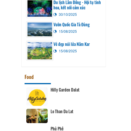
Du lịch Lâm Đồng - Hội tụ tinh
hoa, kết nối cảm xúc
30/10/2025
Vườn Quốc Gia Tà Đùng
15/08/2025
Vẻ đẹp núi lửa Nâm Kar
15/08/2025
Food
Hilly Garden Dalat
Lo Than Da Lat
Phủ Phê