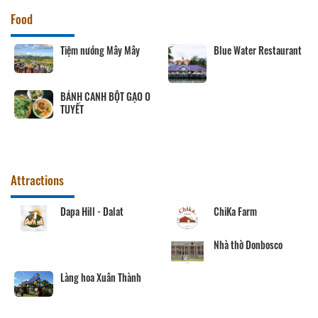
Food
Tiệm nướng Mây Mây
Blue Water Restaurant
BÁNH CANH BỘT GẠO O
TUYẾT
Attractions
Dapa Hill - Dalat
ChiKa Farm
Nhà thờ Donbosco
Làng hoa Xuân Thành