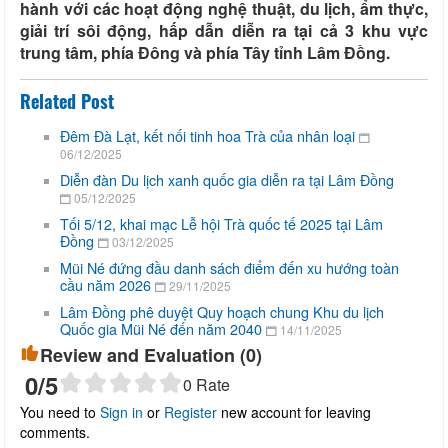
hành với các hoạt động nghệ thuật, du lịch, ẩm thực,
giải trí sôi động, hấp dẫn diễn ra tại cả 3 khu vực
trung tâm, phía Đông và phía Tây tỉnh Lâm Đồng.
Related Post
Đêm Đà Lạt, kết nối tinh hoa Trà của nhân loại
06/12/2025
Diễn đàn Du lịch xanh quốc gia diễn ra tại Lâm Đồng
05/12/2025
Tối 5/12, khai mạc Lễ hội Trà quốc tế 2025 tại Lâm
Đồng
03/12/2025
Mũi Né đứng đầu danh sách điểm đến xu hướng toàn
cầu năm 2026
29/11/2025
Lâm Đồng phê duyệt Quy hoạch chung Khu du lịch
Quốc gia Mũi Né đến năm 2040
14/11/2025
Review and Evaluation (
0
)
0
/5
0
Rate
You need to
Sign in
or
Register
new account for leaving
comments.