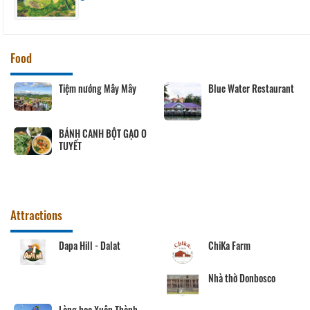
Food
Tiệm nướng Mây Mây
Blue Water Restaurant
BÁNH CANH BỘT GẠO O
TUYẾT
Attractions
Dapa Hill - Dalat
ChiKa Farm
Nhà thờ Donbosco
Làng hoa Xuân Thành