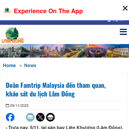
06-08-2026, 11:46:23
Experience On The App
Sign in
Home
News
Đoàn Famtrip Malaysia đến tham quan,
khảo sát du lịch Lâm Đồng
05/11/2025
- Trưa nay, 5/11, tại sân bay Liên Khương (Lâm Đồng),