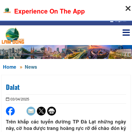
08-08-2026, 04:34:29
Experience On The App
Sign in
Home
News
Dalat
03/04/2025
Trên khắp các tuyến đường TP Đà Lạt những ngày
này, cờ hoa được trang hoàng rực rỡ để chào đón kỷ