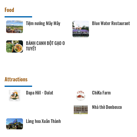
Food
Tiệm nướng Mây Mây
Blue Water Restaurant
BÁNH CANH BỘT GẠO O
TUYẾT
Attractions
Dapa Hill - Dalat
ChiKa Farm
Nhà thờ Donbosco
Làng hoa Xuân Thành