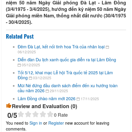
niệm 50 năm Ngày Giải phóng Đà Lạt - Lâm Đồng
(3/4/1975 - 3/4/2025), hướng đến kỷ niệm 50 năm Ngày
Giải phóng miền Nam, thống nhất đất nước (30/4/1975
- 30/4/2025).
Related Post
Đêm Đà Lạt, kết nối tinh hoa Trà của nhân loại
06/12/2025
Diễn đàn Du lịch xanh quốc gia diễn ra tại Lâm Đồng
05/12/2025
Tối 5/12, khai mạc Lễ hội Trà quốc tế 2025 tại Lâm
Đồng
03/12/2025
Mũi Né đứng đầu danh sách điểm đến xu hướng toàn
cầu năm 2026
29/11/2025
Lâm Đồng chào năm mới 2026
17/11/2025
Review and Evaluation (
0
)
0
/5
0
Rate
You need to
Sign in
or
Register
new account for leaving
comments.