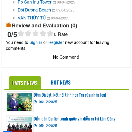
Po Sah Inu Tower
09/04/2025
Đồi Dương Beach
09/04/2025
VẠN THỦY TÚ
09/04/2025
Review and Evaluation (
0
)
0
/5
0
Rate
You need to
Sign in
or
Register
new account for leaving
comments.
No Comment!
HOT NEWS
LATEST NEWS
Đêm Đà Lạt, kết nối tinh hoa Trà của nhân loại
06/12/2025
Diễn đàn Du lịch xanh quốc gia diễn ra tại Lâm Đồng
05/12/2025