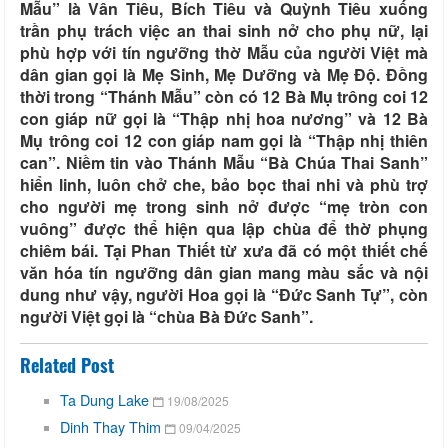
Mẫu” là Vân Tiêu, Bích Tiêu và Quỳnh Tiêu xuống
trần phụ trách việc an thai sinh nở cho phụ nữ, lại
phù hợp với tín ngưỡng thờ Mẫu của người Việt mà
dân gian gọi là Mẹ Sinh, Mẹ Dưỡng và Mẹ Độ. Đồng
thời trong “Thánh Mẫu” còn có 12 Bà Mụ trông coi 12
con giáp nữ gọi là “Thập nhị hoa nương” và 12 Bà
Mụ trông coi 12 con giáp nam gọi là “Thập nhị thiên
can”. Niềm tin vào Thánh Mẫu “Bà Chúa Thai Sanh”
hiển linh, luôn chở che, bảo bọc thai nhi và phù trợ
cho người mẹ trong sinh nở được “mẹ tròn con
vuông” được thể hiện qua lập chùa để thờ phụng
chiêm bái. Tại Phan Thiết từ xưa đã có một thiết chế
văn hóa tín ngưỡng dân gian mang màu sắc và nội
dung như vậy, người Hoa gọi là “Đức Sanh Tự”, còn
người Việt gọi là “chùa Bà Đức Sanh”.
Related Post
Ta Dung Lake
19/08/2025
Dinh Thay Thim
09/04/2025