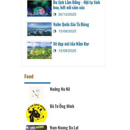
Du lịch Lâm Đồng - Hội tụ tinh
hoa, kết nối cảm xúc
30/10/2025
Vườn Quốc Gia Tà Đùng
15/08/2025
Vẻ đẹp núi lửa Nâm Kar
15/08/2025
Food
Nướng No Nê
Bò Tơ Ông Minh
Nam Nuong Da Lat