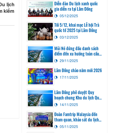
Diễn đàn Du lịch xanh quốc
Du lịch
gia diễn ra tại Lâm Đồng
m kiếm
05/12/2025
Tối 5/12, khai mạc Lễ hội Trà
quốc tế 2025 tại Lâm Đồng
03/12/2025
Mũi Né đứng đầu danh sách
điểm đến xu hướng toàn cầu
năm 2026
29/11/2025
Lâm Đồng chào năm mới 2026
17/11/2025
Lâm Đồng phê duyệt Quy
hoạch chung Khu du lịch Quốc
gia Mũi Né đến năm 2040
14/11/2025
Đoàn Famtrip Malaysia đến
tham quan, khảo sát du lịch
Lâm Đồng
05/11/2025