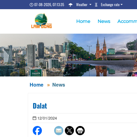
07-08-2026, 07:13:36
Weather
Exchange rate
Home
News
Accomm
Home
News
Dalat
12/01/2024