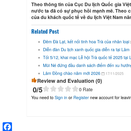
Theo thông tin của Cục Du lịch Quốc gia Việ
nước ta đã có sự phục hồi mạnh mẽ. Theo c
của du khách quốc tế về du lịch Việt Nam nă
Related Post
Đêm Đà Lạt, kết nối tinh hoa Trà của nhân loại
Diễn đàn Du lịch xanh quốc gia diễn ra tại Lâ
Tối 5/12, khai mạc Lễ hội Trà quốc tế 2025 tạ
Mũi Né đứng đầu danh sách điểm đến xu hướn
Lâm Đồng chào năm mới 2026
17/11/2025
Review and Evaluation (
0
)
0
/5
0
Rate
You need to
Sign in
or
Register
new account for leav